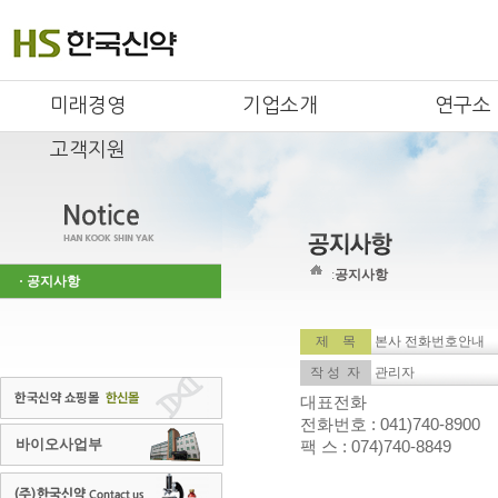
미래경영
기업소개
연구소
고객지원
:
공지사항
· 공지사항
제 목
본사 전화번호안내
작 성 자
관리자
대표전화
전화번호 : 041)740-8900
바이오사업부
팩 스 : 074)740-8849