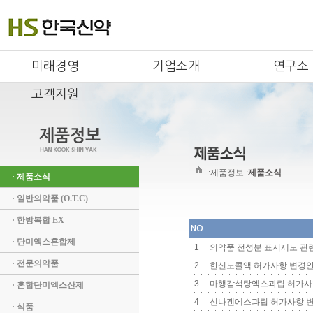
미래경영
기업소개
연구소
고객지원
:
제품정보 :
제품소식
· 제품소식
· 일반의약품 (O.T.C)
· 한방복합 EX
NO
· 단미엑스혼합제
1
의약품 전성분 표시제도 관
· 전문의약품
2
한신노콜액 허가사항 변경
3
마행감석탕엑스과립 허가사
· 혼합단미엑스산제
4
신나겐에스과립 허가사항 변
· 식품