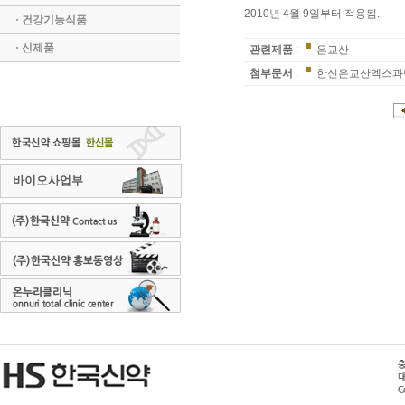
2010년 4월 9일부터 적용됨.
· 건강기능식품
· 신제품
관련제품
:
은교산
첨부문서
:
한신은교산엑스과립
바이오사업부