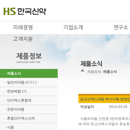
미래경영
기업소개
연구소
고객지원
:
제품정보 :
제품소식
· 제품소식
· 일반의약품 (O.T.C)
· 한방복합 EX
은교산엑스과립 허가사항 변경
· 단미엑스혼합제
작성일자
2014-03-26
· 전문의약품
· 혼합단미엑스산제
식품의약품 안전청 (한약정책과-691, 
에 따라 은교산엑스과립의 효능효
· 식품