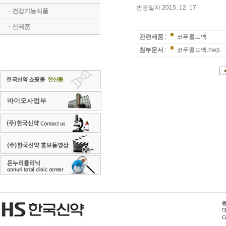
변경일자 2015. 12. 17.
· 건강기능식품
· 신제품
관련제품
:
코푸콜드액
첨부문서
:
코푸콜드액.hwp
바이오사업부