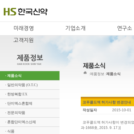
미래경영
기업소개
연구소
고객지원
:
제품정보 :
제품소식
· 제품소식
· 일반의약품 (O.T.C)
· 한방복합 EX
코푸콜드액 허가사항 변경안내
· 단미엑스혼합제
작성일자
2015-10-01
· 전문의약품
· 혼합단미엑스산제
코푸콜드액 허가사항이 변경되었습
과-1668호, 2015. 9. 17.)]
· 식품