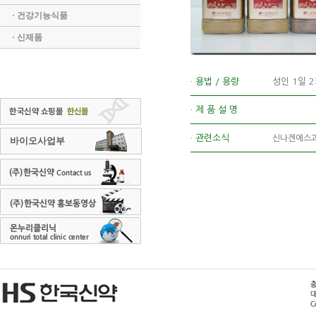
· 건강기능식품
· 신제품
· 용법 / 용량
성인 1일 
· 제 품 설 명
· 관련소식
신나겐에스과립
바이오사업부