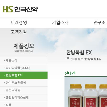
미래경영
기업소개
연구소
고객지원
:
제품정보 :
한방복합 EX
· 제품소식
· 일반의약품 (O.T.C)
신나겐
· 한방복합 EX
· 단미엑스혼합제
· 전문의약품
· 혼합단미엑스산제
· 식품